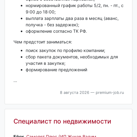
нормированный график работы 5/2, пн. - пт., с
9:00 до 18:00;
выплата зарплаты два раза в месяц (аванс,
получка - без задержек);
оформление согласно ТК РФ.
Чем предстоит заниматься:
поиск закупок по профилю компании;
сбoр пaкетa документов, нeoбxoдимыx для
учacтия в закупке;
формиpованиe пpедложeний
...
8 августа 2026
— premium-job.ru
Специалист по недвижимости
Ейск‎
,
Самолет Плюс (ИП Жуков Вадим